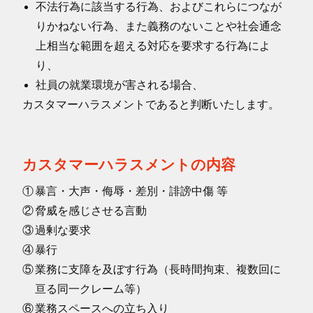
不法行為に該当する行為、およびこれらにつなが
りかねない行為、また義務のないことや社会通念
上相当な範囲を超える対応を要求する行為によ
り、
社員の就業環境が害される場合、
カスタマーハラスメントであると判断いたします。
カスタマーハラスメントの内容
①
暴言・大声・侮辱・差別・誹謗中傷 等
②
脅威を感じさせる言動
③
過剰な要求
④
暴行
⑤
業務に支障を及ぼす行為（長時間拘束、複数回に
亘る同一クレーム等）
⑥
業務スペースへの立ち入り