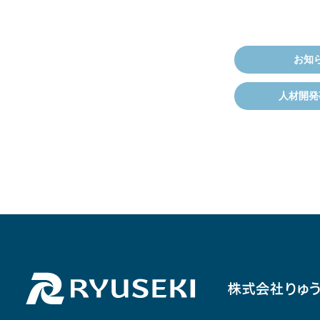
お知
人材開発