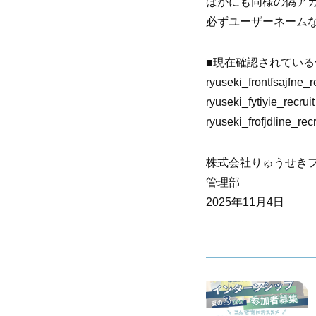
ほかにも同様の偽ア
必ずユーザーネーム
■現在確認されてい
ryuseki_frontfsajfne_r
ryuseki_fytiyie_recruit
ryuseki_frofjdline_recr
株式会社りゅうせき
管理部
2025年11月4日