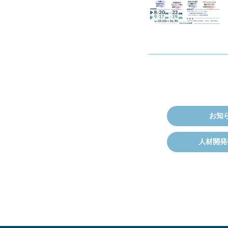
お知
人材開発