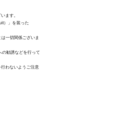
ざいます。
uit
）」を装った
とは一切関係ございま
への勧誘などを行って
を行わないようご注意
、